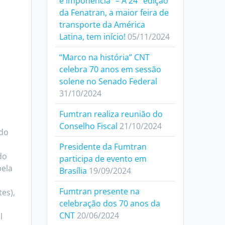
e imponência” – A 24° edição
da Fenatran, a maior feira de
transporte da América
Latina, tem início!
05/11/2024
“Marco na história” CNT
celebra 70 anos em sessão
solene no Senado Federal
31/10/2024
Fumtran realiza reunião do
Conselho Fiscal
21/10/2024
 do
Presidente da Fumtran
do
participa de evento em
pela
Brasília
19/09/2024
Fumtran presente na
es),
celebração dos 70 anos da
CNT
20/06/2024
l