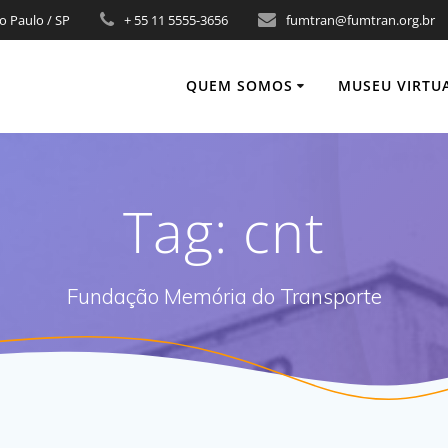
o Paulo / SP
+ 55 11 5555-3656
fumtran@fumtran.org.br
QUEM SOMOS
MUSEU VIRTU
Tag:
cnt
Fundação Memória do Transporte