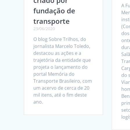
criado por
A F
fundação de
Mem
transporte
inst
(Co
23/06/2020
dos
O blog Sobre Trilhos, do
ont
jornalista Marcelo Toledo,
dur
destacou as ações e a
Sal
trajetória da entidade que
Tra
projeta o lançamento do
Carg
portal Memória do
do 
Transporte Brasileiro, com
Via
um acervo de cerca de 20
hom
mil itens, até o fim deste
Ben
ano.
prin
set
logí