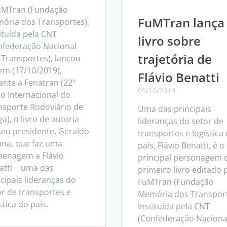
uMTran (Fundação
FuMTran lança
ória dos Transportes),
ituída pela CNT
livro sobre
nfederação Nacional
trajetória de
 Transportes), lançou
em (17/10/2019),
Flávio Benatti
ante a Fenatran (22º
09/10/2019
ão Internacional do
nsporte Rodoviário de
Uma das principais
a), o livro de autoria
lideranças do setor de
seu presidente, Geraldo
transportes e logística
nna, que faz uma
país, Flávio Benatti, é o
enagem a Flávio
principal personagem 
atti − uma das
primeiro livro editado 
cipais lideranças do
FuMTran (Fundação
or de transportes e
Memória dos Transport
stica do país.
instituída pela CNT
(Confederação Naciona