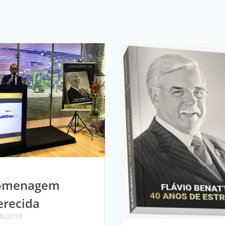
omenagem
recida
0/2019