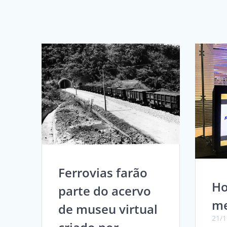
Ferrovias farão
H
parte do acervo
me
de museu virtual
21/1