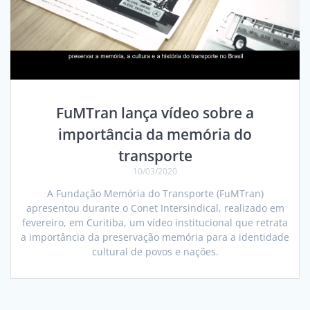
FuMTran lança vídeo sobre a
importância da memória do
transporte
10/03/2020
A Fundação Memória do Transporte (FuMTran)
apresentou durante o Conet Intersindical, realizado em
fevereiro, em Curitiba, um vídeo institucional que retrata
a importância da preservação memória para a identidade
cultural de povos e nações.