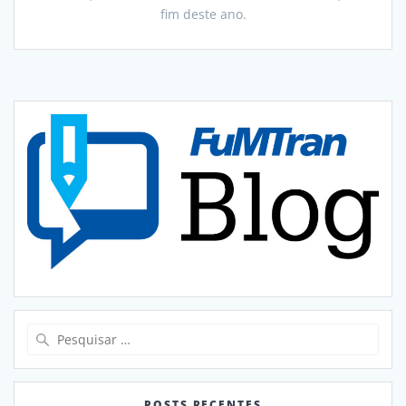
fim deste ano.
Pesquisar
por:
POSTS RECENTES