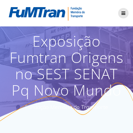
Skip
to
content
Exposição
Fumtran Origens
no SEST SENAT
Pq Novo Mundo
Fundação Memória do Transporte