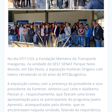
No dia 07/11/23, a Fundação Memória do Transporte
inaugurou, na unidade do SEST SENAT Parque Novo
Mundo, em São Paulo, a exposição Fumtran Origens com
totens retratando os 60 anos da NTC&Logística.
A exposição contou com a presença do presidente e vice-
presidente da Fumtran, Antonio Luiz Leite e Adalberto
Panzan Jr., respectivamente, que fizeram uma breve
apresentação para os participantes do programa Jovem
Aprendiz, acompanhados pelo diretor, que se
encontravam naquela unidade, falando da importância