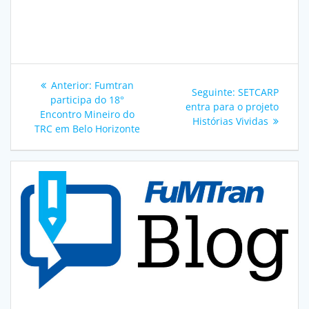
Navegação
Post
Anterior:
Fumtran
Post
Seguinte:
SETCARP
de
anterior:
participa do 18°
seguinte:
entra para o projeto
Encontro Mineiro do
Histórias Vividas
Post
TRC em Belo Horizonte